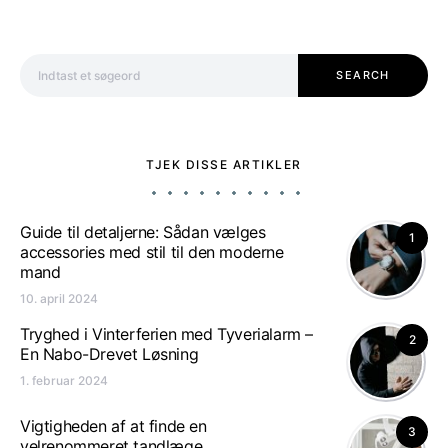
Search for:
SEARCH
TJEK DISSE ARTIKLER
Guide til detaljerne: Sådan vælges
1
accessories med stil til den moderne
mand
10. april 2024
Tryghed i Vinterferien med Tyverialarm –
2
En Nabo-Drevet Løsning
1. februar 2024
Vigtigheden af ​​at finde en
3
velrenommeret tandlæge