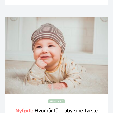
SUNDHED
Nyfødt:
Hvornår får baby sine første