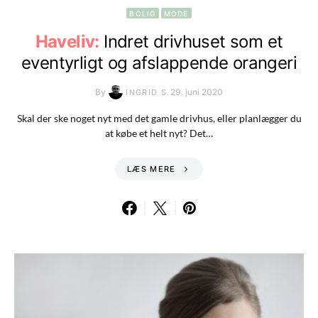
BOLIG
MODE
Haveliv:
Indret drivhuset som et
eventyrligt og afslappende orangeri
By
29. juni 2020
INGRID S.
Skal der ske noget nyt med det gamle drivhus, eller planlægger du
at købe et helt nyt? Det…
LÆS MERE