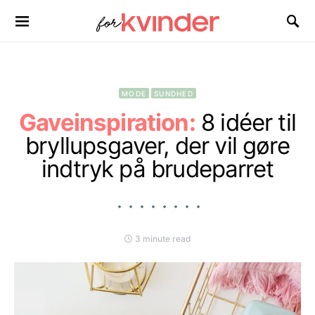
Search for:
MODE
SUNDHED
Gaveinspiration:
8 idéer til
bryllupsgaver, der vil gøre
indtryk på brudeparret
3 minute read