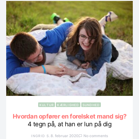
KULTUR
KÆRLIGHED
SUNDHED
Hvordan opfører en forelsket mand sig?
4 tegn på, at han er lun på dig
8. februar 2020
No comments
INGRID S.