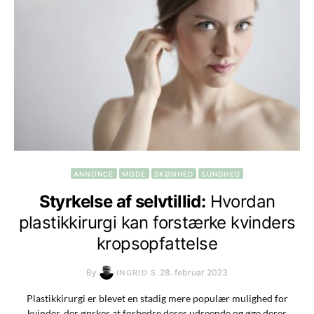
ANNONCE
MODE
SKØNHED
SUNDHED
Styrkelse af selvtillid:
Hvordan
plastikkirurgi kan forstærke kvinders
kropsopfattelse
By
28. februar 2023
INGRID S.
Plastikkirurgi er blevet en stadig mere populær mulighed for
kvinder, der ønsker at forbedre deres udseende og øge deres