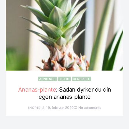
ANNONCE
BOLIG
GENERELT
Ananas-plante
: Sådan dyrker du din
egen ananas-plante
19. februar 2020
No comments
INGRID S.