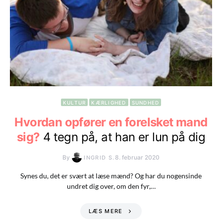
KULTUR
KÆRLIGHED
SUNDHED
Hvordan opfører en forelsket mand
sig?
4 tegn på, at han er lun på dig
By
8. februar 2020
INGRID S.
Synes du, det er svært at læse mænd? Og har du nogensinde
undret dig over, om den fyr,…
LÆS MERE