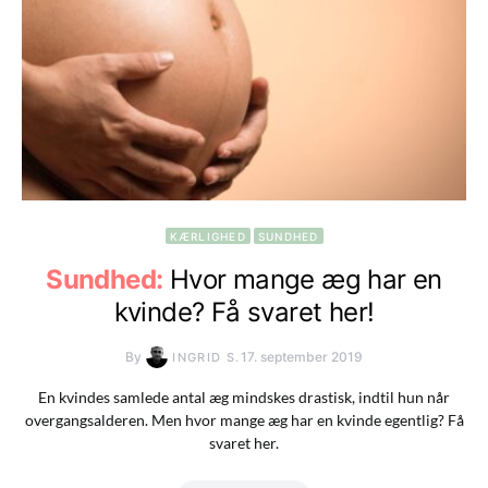
KÆRLIGHED
SUNDHED
Sundhed:
Hvor mange æg har en
kvinde? Få svaret her!
By
17. september 2019
INGRID S.
En kvindes samlede antal æg mindskes drastisk, indtil hun når
overgangsalderen. Men hvor mange æg har en kvinde egentlig? Få
svaret her.