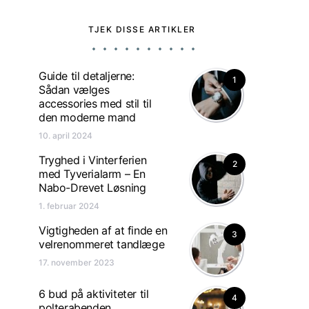
TJEK DISSE ARTIKLER
Guide til detaljerne:
1
Sådan vælges
accessories med stil til
den moderne mand
10. april 2024
Tryghed i Vinterferien
2
med Tyverialarm – En
Nabo-Drevet Løsning
1. februar 2024
Vigtigheden af ​​at finde en
3
velrenommeret tandlæge
17. november 2023
6 bud på aktiviteter til
4
polterabenden