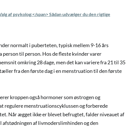
alg af psykolog:</span> Sådan udvælger du den rigtige
er normalt i puberteten, typisk mellem 9-16 års
a person til person. Hos de fleste kvinder varer
msnit omkring 28 dage, men det kan variere fra 21 til 35
ller fra den første dag i en menstruation til den første
erer kroppen også hormoner som østrogen og
at regulere menstruationscyklussen og forberede
tet. Når ægget ikke er blevet befrugtet, falder niveauet af
til afstødningen af livmoderslimhinden og den