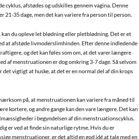
nde cyklus, afstødes og udskilles gennem vagina. Denne
r 21-35 dage, men det kan variere fra person til person.
an du opleve let blødning eller pletblødning. Det er et
 med at afstøde livmoderslimhinden. Efter denne indledende
kraftigere, og det kan føles som om, at det varer længere
hed af menstruationen er dog omkring 3-7 dage. Så selvom
 det vigtigt at huske, at det er en normal del af din krops
pmærksom på, at menstruationen kan variere fra måned til
re kortere, og andre gange kan den vare længere. Det kan
elmæssigheder i begyndelsen af din menstruationscyklus.
dig er ved at finde sin naturlige rytme. Hvis du er
ge menstruationer, er det altid en god idé at tale med en