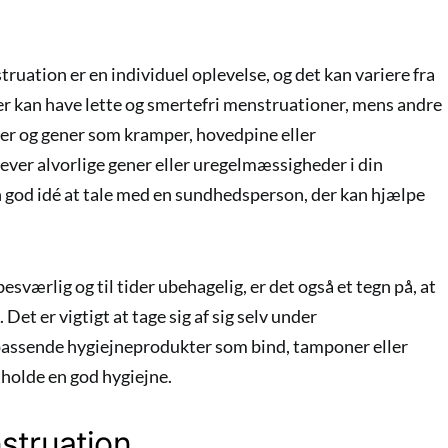
truation er en individuel oplevelse, og det kan variere fra
er kan have lette og smertefri menstruationer, mens andre
er og gener som kramper, hovedpine eller
ver alvorlige gener eller uregelmæssigheder i din
n god idé at tale med en sundhedsperson, der kan hjælpe
værlig og til tider ubehagelig, er det også et tegn på, at
Det er vigtigt at tage sig af sig selv under
passende hygiejneprodukter som bind, tamponer eller
holde en god hygiejne.
struation