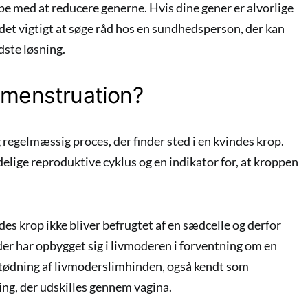
pe med at reducere generne. Hvis dine gener er alvorlige
r det vigtigt at søge råd hos en sundhedsperson, der kan
dste løsning.
 menstruation?
 regelmæssig proces, der finder sted i en kvindes krop.
ndelige reproduktive cyklus og en indikator for, at kroppen
es krop ikke bliver befrugtet af en sædcelle og derfor
der har opbygget sig i livmoderen i forventning om en
stødning af livmoderslimhinden, også kendt som
ing, der udskilles gennem vagina.