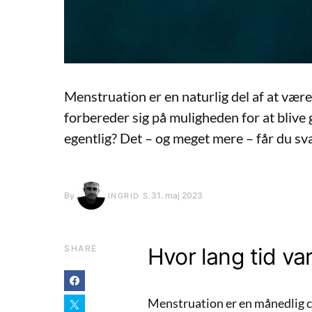
Menstruation er en naturlig del af at være
forbereder sig på muligheden for at blive
egentlig? Det – og meget mere – får du sva
By
31. maj 2023
INGRID S.
SHARE
Hvor lang tid va
Menstruation er en månedlig cy