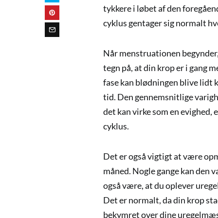
tykkere i løbet af den foregåe
cyklus gentager sig normalt hve
Når menstruationen begynder, k
tegn på, at din krop er i gang
fase kan blødningen blive lidt 
tid. Den gennemsnitlige varig
det kan virke som en evighed, er
cyklus.
Det er også vigtigt at være o
måned. Nogle gange kan den væ
også være, at du oplever ureg
Det er normalt, da din krop sta
bekymret over dine uregelmæssi