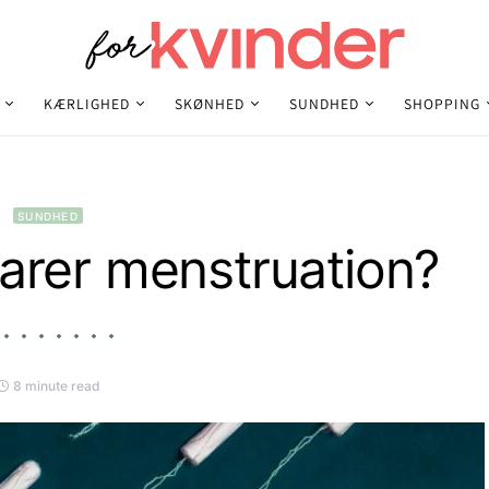
KÆRLIGHED
SKØNHED
SUNDHED
SHOPPING
SUNDHED
varer menstruation?
8 minute read